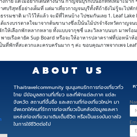
างกาย แต่ไม่อยากเดินทางนาน กาญจนบุรีก็เป็นอีกที่ที่เหมาะมาก ๆ
ิสุทธิ์อย่างเต็มที่ แต่มาเที่ยวกาญจนบุรีทั้งทีถ้ายังไม่รู้จะไปพั
ธรรมชาติ มาไว้ให้แล้ว จะมีที่ไหนบ้าง ไปชมกันเลย 1. Leaf Lake 
ี่ได้แรงบรรดาลใจมาจากต้นขานางซึ่งเป็น้นไม้ปรจำจังหวัดกาญจนบุรี
องพักให้เลือกพักหลากหลาย ทั้งแบบจากุชชี่ และวิลลาบนบก มาพ
พายเรือคายัค Sup Board หรือจะให้อาหารปลาคราฟที่บ่อหน้าห้องพั
เป็นที่พักที่สะดวกและครบครันมาก ๆ ค่ะ ขอบคุณภาพจากเพจ Leaf 
ABOUT US
ห
Thaitravelcommunity ชุมนุมคนรักการท่องเที่ยวทั่ว
ไทย มีข้อมูลสถานที่เที่ยว และที่พักแต่ละภาค แต่ละ
จังหวัด สถานที่ขึ้นชื่อ และสถานที่ท่องเที่ยวใหม่ๆ มา
Na
อัพเดทให้คนที่รักการท่องเที่ยวเป็นคลังข้อมูลและหา
แหล่งท่องเที่ยวมาเติมเต็มชีวิต หรือเป็นแรงบันดาลใจ
m
Em
ในการใช้ชีวิตต่อไป