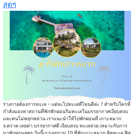
สุดๆ
ร่างกายต้องการทะเล ~ แต่จะไปทะเลที่ไหนดีล่ะ ? สำหรับใครที่
กำลังมองหาสถานที่พักพักผ่อนริมทะเลในบรรยากาศเงียบสงบ
และคนไม่พลุกพล่าน เราแนะนำให้ไปพักผ่อนที่ เกาะหมาก
จ.ตราด เลยค่า บรรยากาศดี เงียบสงบ ทะเลสวย เหมาะกับการ
มาพักผ่อนสุดๆ วันนี้เราเลยรวม 10 ที่พักเกาะหมาก ติดทะเล ฟิล