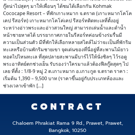
กู๊ดน่าไปสุดๆ มาให้เพื่อนๆ ได้ชมได้เลือกกัน Kohmak
Cococape Resort – ที่พักเกาะหมาก จ.ตราด (เกาะหมากโคโค
เคป รีสอร์ท) เกาะหมากโคโค่เคป รีสอร์ทติดทะเลที่ตั้งอยู่
ระหว่างอ่าวพระและอ่าวสวนใหญ่ สามารถเล่นน้ำและดำน้ำ
หน้าชายหาดได้ บรรยากาศภายในรีสอร์ทค่อนข้างร่มรื่นมี
ความเป็นส่วนตัว มีที่พักให้เลือกหลายสไตล์ไม่ว่าจะเป็นที่พักริม
ทะเลหรือบ้านพักริมชายเขา จุดเด่นของที่นี่อยู่ที่สะพานไม้ยาว
ทอดไปไหนทะเล ที่สุดปลายสะพานมีบาร์ไว้ให้นั่งชิลๆ ไว้รอดู
พระอาทิตย์ตกช่วงเย็น รับรองว่าใครมาแล้วต้องฟีลกู๊ดสุดๆ ไป
เลย ที่ตั้ง : 1/8-9 หมู่ 2 ต.เกาะหมาก อ.เกาะกูด จ.ตราด ราคา :
เริ่มต้น 1,390 – 9,500 บาท (ราคาขึ้นอยู่กับประเภทห้องและ
ช่วงเวลาเข้าพัก […]
CONTRACT
Chaloem Phrakiat Rama 9 Rd., Prawet, Prawet,
Bangkok, 10250