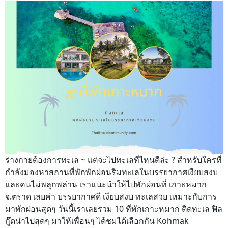
ร่างกายต้องการทะเล ~ แต่จะไปทะเลที่ไหนดีล่ะ ? สำหรับใครที่
กำลังมองหาสถานที่พักพักผ่อนริมทะเลในบรรยากาศเงียบสงบ
และคนไม่พลุกพล่าน เราแนะนำให้ไปพักผ่อนที่ เกาะหมาก
จ.ตราด เลยค่า บรรยากาศดี เงียบสงบ ทะเลสวย เหมาะกับการ
มาพักผ่อนสุดๆ วันนี้เราเลยรวม 10 ที่พักเกาะหมาก ติดทะเล ฟิล
กู๊ดน่าไปสุดๆ มาให้เพื่อนๆ ได้ชมได้เลือกกัน Kohmak