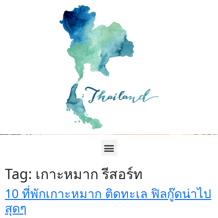
Tag:
เกาะหมาก รีสอร์ท
10 ที่พักเกาะหมาก ติดทะเล ฟิลกู๊ดน่าไป
สุดๆ