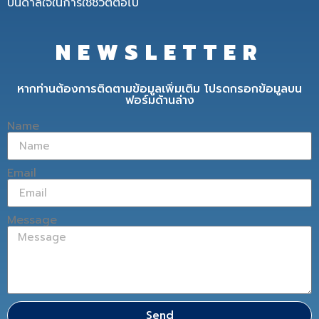
บันดาลใจในการใช้ชีวิตต่อไป
NEWSLETTER
หากท่านต้องการติดตามข้อมูลเพิ่มเติม โปรดกรอกข้อมูลบน
ฟอร์มด้านล่าง
Name
Email
Message
Send