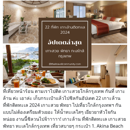
ที่เที่ยวหน้าร้อน ตามเราไปติด เกาะสวยใกล้กรุงเทพ กันที่ เกาะ
ล้าน ค่ะ เอาล่ะ เก็บกระเป๋าแล้วไปชิลกันอัปเดต 22 เกาะล้าน
ที่พักติดทะเล 2024 เกาะสวย พัทยา ไปเที่ยวใกล้กรุงเทพฯ กัน
แบบไม่ต้องเตรียมตัวเยอะ ให้น้ำทะเลใสๆ เยียวยาหัวใจกัน
หน่อย งานนี้ชิลวนไปจ้าาาาา! เกาะล้าน ที่พักติดทะเล เกาะสวย
พัทยา ทะเลใกล้กรุงเทพ เที่ยวสบายๆ กระเป๋า 1. Akina Beach