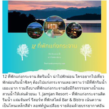
12 ที่พักแก่งกระจาน ติดริมน้ำ น่าไปพักผ่อน ใครอยากไปเที่ยว
พักผ่อนริมน้ำชิลๆ ต้องไปแก่งกระจานเลย เพราะว่ามีที่พักริมน้ำ
เยอะมาก รวมถึงบางที่พักแก่งกระจานยังมีกิจกรรมทางน้ำและ
สวนน้ำให้เล่นด้วยนะ 1. Jamjan Resort – ที่พักแก่งกระจานติด
ริมน้ำ แจ่มจันทร์ รีสอร์ท ที่พักสไตล์ Bar & Bistro เน้นความ
เป็นโทนเหล็กสีดำ ลอฟท์ปูนเปลือย รายล้อมด้วยบรรยากาศอัน