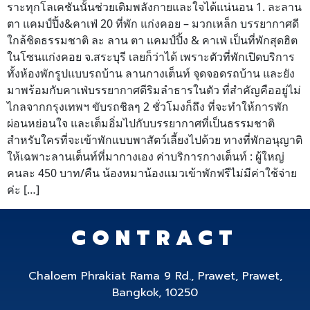
ราะทุกโลเคชันนั้นช่วยเติมพลังกายและใจได้แน่นอน 1. ละลาน
ตา แคมป์ปิ้ง&คาเฟ่ 20 ที่พัก แก่งคอย – มวกเหล็ก บรรยากาศดี
ใกล้ชิดธรรมชาติ ละ ลาน ตา แคมป์ปิ้ง & คาเฟ่ เป็นที่พักสุดฮิต
ในโซนแก่งคอย จ.สระบุรี เลยก็ว่าได้ เพราะตัวที่พักเปิดบริการ
ทั้งห้องพักรูปแบบรถบ้าน ลานกางเต็นท์ จุดจอดรถบ้าน และยัง
มาพร้อมกับคาเฟ่บรรยากาศดีริมลำธารในตัว ที่สำคัญคืออยู่ไม่
ไกลจากกรุงเทพฯ ขับรถชิลๆ 2 ชั่วโมงก็ถึง ที่จะทำให้การพัก
ผ่อนหย่อนใจ และเต็มอิ่มไปกับบรรยากาศที่เป็นธรรมชาติ
สำหรับใครที่จะเข้าพักแบบพาสัตว์เลี้ยงไปด้วย ทางที่พักอนุญาติ
ให้เฉพาะลานเต็นท์ที่มากางเอง ค่าบริการกางเต็นท์ : ผู้ใหญ่
คนละ 450 บาท/คืน น้องหมาน้องแมวเข้าพักฟรีไม่มีค่าใช้จ่าย
ค่ะ […]
CONTRACT
Chaloem Phrakiat Rama 9 Rd., Prawet, Prawet,
Bangkok, 10250