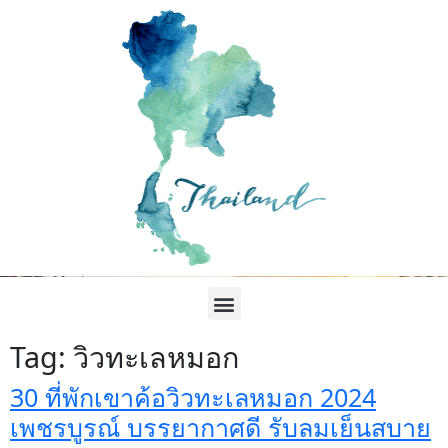
Tag:
วิวทะเลหมอก
30 ที่พักเขาค้อวิวทะเลหมอก 2024
เพชรบูรณ์ บรรยากาศดี รับลมเย็นสบาย