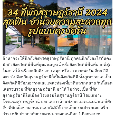
ถ้าหากจะให้นึกถึงจังหวัดสุราษฎร์ธานี ทุกคนนึกถึงอะไรกันคะ
นึกถึงจังหวัดที่มีพื้นที่อุดมสมบูรณ์ หรือจังหวัดที่มีพื้นที่มากที่สุด
ในภาคใต้ หรือจะนึกถึง เกาะสมุย หรือว่า เกาะพะงัน ดีคะ อิอิ
จะว่าไปจังหวัดสุราษฎร์ธานีก็เป็นจังหวัดที่มี ทั้งภูเขา ทะเล เป็น
จังหวัดที่มีวัฒนธรรมและแหล่งท่องเที่ยวที่หลากหลาย วันนี้แอด
เลยรวบรวม ที่พักสุราษฎร์ธานี มาให้ ไม่ว่าจะเป็น ที่พัก
สุราษฎร์ธานีในเมือง โรงแรมในสุราษฎร์ธานี โดยเฉพาะ
โรงแรมสุราษฎร์ธานี บอกเลยว่าห้ามพลาด แอดแนะนำแต่ที่พัก
ดีๆ ที่พักเด็ดๆ บอกหมดแบบไม่มีกั๊ก จะเก็บกระเป๋ารอเลย หรือ
ว่าจะหยิบปากกากับกระดาษมาจดก่อนดีคะ 1.Panvaree