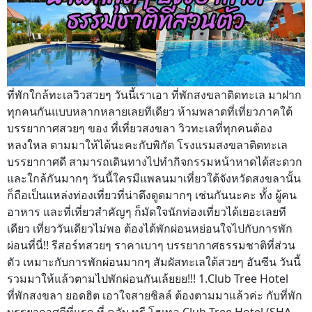
ที่พักใกล้ทะเลวิวสวยๆ วันนี้เราเอา ที่พักสงขลาติดทะเล มาฝาก
ทุกคนกันแบบหลากหลายเลยทีเดียว ห้ามพลาดที่เที่ยวภาคใต้
บรรยากาศสวยๆ ของ ที่เที่ยวสงขลา วิวทะเลที่ทุกคนต้อง
หลงใหล ตามมาให้ได้นะคะกับพิกัด โรงแรมสงขลาติดทะเล
บรรยากาศดี สามารถเดินทางไปทำกิจกรรมหน้าหาดได้สะดวก
และใกล้กันมากๆ วันนี้ใครมีแพลนมาเที่ยวใต้จังหวัดสงขลานั้น
ก็ถือเป็นแหล่งท่องเที่ยวที่น่าดึงดูดมากๆ เช่นกันนะคะ ทั้ง ผู้คน
อาหาร และที่เที่ยวสำคัญๆ ก็มัดใจนักท่องเที่ยวได้เยอะเลยที
เดียว เที่ยววันเดียวไม่พอ ต้องได้พักผ่อนหย่อนใจไปกับการพัก
ผ่อนที่นี่!! รีสอร์ทสวยๆ ราคาเบาๆ บรรยากาศธรรมชาติที่ส่วน
ตัว เหมาะกับการพักผ่อนมากๆ สัมผัสทะเลใต้สวยๆ อันซีน วันนี้
รวมมาให้แล้วตามไปพักผ่อนกันเล้ยยย!!! 1.Club Tree Hotel
ที่พักสงขลา ยอดฮิต เอาใจสายชิลล์ ต้องตามมาแล้วค่ะ กับที่พัก
บรรยากาศดีที่แรก ที่ คลับ ทรี โฮเทล Club Tree Hotel (SHA