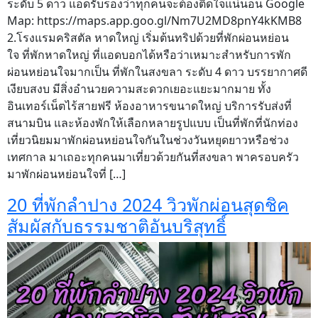
ระดับ 5 ดาว แอดรับรองว่าทุกคนจะต้องติดใจแน่นอน Google
Map: https://maps.app.goo.gl/Nm7U2MD8pnY4kKMB8
2.โรงแรมคริสตัล หาดใหญ่ เริ่มต้นทริปด้วยที่พักผ่อนหย่อน
ใจ ที่พักหาดใหญ่ ที่แอดบอกได้หรือว่าเหมาะสำหรับการพัก
ผ่อนหย่อนใจมากเป็น ที่พักในสงขลา ระดับ 4 ดาว บรรยากาศดี
เงียบสงบ มีสิ่งอำนวยความสะดวกเยอะแยะมากมาย ทั้ง
อินเทอร์เน็ตไร้สายฟรี ห้องอาหารขนาดใหญ่ บริการรับส่งที่
สนามบิน และห้องพักให้เลือกหลายรูปแบบ เป็นที่พักที่นักท่อง
เที่ยวนิยมมาพักผ่อนหย่อนใจกันในช่วงวันหยุดยาวหรือช่วง
เทศกาล มาเถอะทุกคนมาเที่ยวด้วยกันที่สงขลา พาครอบครัว
มาพักผ่อนหย่อนใจที่ […]
20 ที่พักลำปาง 2024 วิวพักผ่อนสุดชิค
สัมผัสกับธรรมชาติอันบริสุทธิ์