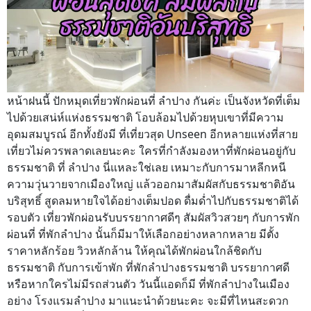
หน้าฝนนี้ ปักหมุดเที่ยวพักผ่อนที่ ลำปาง กันค่ะ เป็นจังหวัดที่เต็ม
ไปด้วยเสน่ห์แห่งธรรมชาติ โอบล้อมไปด้วยหุบเขาที่มีความ
อุดมสมบูรณ์ อีกทั้งยังมี ที่เที่ยวสุด Unseen อีกหลายแห่งที่สาย
เที่ยวไม่ควรพลาดเลยนะคะ ใครที่กำลังมองหาที่พักผ่อนอยู่กับ
ธรรมชาติ ที่ ลำปาง นี่แหละใช่เลย เหมาะกับการมาหลีกหนี
ความวุ่นวายจากเมืองใหญ่ แล้วออกมาสัมผัสกับธรรมชาติอัน
บริสุทธิ์ สูดลมหายใจได้อย่างเต็มปอด ดื่มด่ำไปกับธรรมชาติได้
รอบตัว เที่ยวพักผ่อนรับบรรยากาศดีๆ สัมผัสวิวสวยๆ กับการพัก
ผ่อนที่ ที่พักลำปาง นั้นก็มีมาให้เลือกอย่างหลากหลาย มีตั้ง
ราคาหลักร้อย วิวหลักล้าน ให้คุณได้พักผ่อนใกล้ชิดกับ
ธรรมชาติ กับการเข้าพัก ที่พักลำปางธรรมชาติ บรรยากาศดี
หรือหากใครไม่มีรถส่วนตัว วันนี้แอดก็มี ที่พักลำปางในเมือง
อย่าง โรงแรมลำปาง มาแนะนำด้วยนะคะ จะมีที่ไหนสะดวก