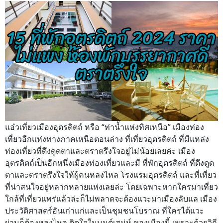
แอ๋วเที่ยวเมืองอุตรดิตถ์ หรือ “ท่าน้ำแห่งทิศเหนือ” เมืองท่อง
เที่ยวอีกแห่งทางภาคเหนือตอนล่าง ที่เที่ยวอุตรดิตถ์ ที่มีแหล่ง
ท่องเที่ยวที่ดึงดูดตาและตราตรึงใจอยู่ไม่น้อยเลยค่ะ เมือง
อุตรดิตถ์เป็นอีกหนึ่งเมืองท่องเที่ยวและมี ที่พักอุตรดิตถ์ ที่ดึงดูด
ตาและตราตรึงใจให้ผู้คนหลงไหล โรงแรมอุตรดิตถ์ และที่เที่ยว
ที่น่าสนใจอยู่หลากหลายแห่งเลยล่ะ โดยเฉพาะหากใครมาเที่ยว
ใกล้ที่เที่ยวแพร่แล้วล่ะก็ไม่พลาดจะต้องแวะมาเมืองลับแล เมือง
ประวัติศาสตร์อันเก่าแก่และเป็นชุมชนโบราณ ที่ใครได้แวะ
ผ่านก็ต้องหลงไหล ติดใจในมนต์เสน่ห์ ของเมืองนี้ เพราะด้วยวิถี