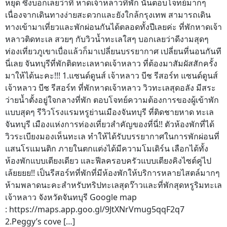
หยุด ซึ่งบอกเลยว่าที่ หาดเจ้าหลาวที่พัก นั้นตอบโจทย์มากๆ
เนื่องจากเดินทางง่ายสะดวกและยังใกล้กรุงเทพ สามารถเดิน
ทางเข้ามาเที่ยวและพักผ่อนกันได้ตลอดทั้งปีเลยค่ะ ที่พักหาดเจ้า
หลาวติดทะเล สวยๆ กับวิวน้ำทะเลใสๆ บอกเลยว่าดีงามสุดๆ
ท่องเที่ยวภูเขาเบื่อแล้วก็มาเปลี่ยนบรรยากาศ เปลี่ยนที่นอนกันที
นี่เลย จันทบุรีที่พักติดทะเลหาดเจ้าหลาว ที่ต้องมาสัมผัสสักครั้ง
มาให้ได้นะคะ!!! 1.แซนด์ดูนส์ เจ้าหลาว บีช รีสอร์ท แซนด์ดูนส์
เจ้าหลาว บีช รีสอร์ท ที่พักหาดเจ้าหลาว วิวทะเลสุดอลัง มีสระ
ว่ายน้ำตั้งอยู่ใจกลางที่พัก ตอบโจทย์ความต้องการของผู้เข้าพัก
แบบสุดๆ รีวิวโรงแรมหรูย่านเมืองจันทบุรี ที่ติดชายหาด ทะเล
จันทบุรี เมืองแห่งการท่องเที่ยวสำคัญของที่นี่!! ตัวห้องพักที่ได้
วิวระเบียงมองเห็นทะเล ทำให้ได้รับบรรยากาศในการพักผ่อนที่
แสนโรแมนติก ภายในตกแต่งได้มีความโมเดิร์น เลือกได้ทั้ง
ห้องพักแบบเตียงเดียว และฟีลครอบครัวแบบเตียงคิงไซต์คู่ไป
เล้ยยยย!! เป็นรีสอร์ทที่พักที่มีห้องพักให้บริการหลายไสตล์มากๆ
ห้ามพลาดนะคะสำหรับทริปทะเลสุดว๊าวและที่พักสุดหรูริมทะเล
เจ้าหลาว จังหวัดจันทบุรี Google map
: https://maps.app.goo.gl/9JtXNrVmug5qqF2q7
2.Peggy’s cove […]