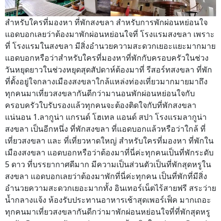
สำหรับใครที่มองหา ที่พักสงขลา สำหรับการพักผ่อนหย่อนใจ
แอดบอกเลยว่าต้องมาพักผ่อนหย่อนใจที่ โรงแรมสงขลา เพราะ
ที่ โรงแรมในสงขลา มีสิ่งอำนวยความสะดวกเยอะแยะมากมาย
แอดบอกหรือว่าสำหรับใครที่มองหาที่พักกับครอบครัวในช่วง
วันหยุดยาวในช่วงหยุดสุดสัปดาห์ต้องมาที่ รีสอร์ทสงขลา ที่พัก
ที่ตั้งอยู่ใจกลางเมืองสงขลาใกล้แหล่งท่องเที่ยวมากมายมาถึง
ทุกคนมาเที่ยวสงขลากันดีกว่ามานอนพักผ่อนหย่อนใจกับ
ครอบครัวใบรับรองแล้วทุกคนจะต้องติดใจกับที่พักสงขลา
แน่นอน 1.ลากูน่า แกรนด์ โฮเทล แอนด์ สปา โรงแรมลากูน่า
สงขลา เป็นอีกหนึ่ง ที่พักสงขลา ที่แอดบอกแล้วหรือว่าใกล้ ที่
เที่ยวสงขลา และ ที่เที่ยวหาดใหญ่ สำหรับใครที่มองหา ที่พักใน
เมืองสงขลา แอดบอกหรือว่าต้องมาที่นี่ค่ะทุกคนเป็นที่พักระดับ
5 ดาว ที่บรรยากาศดีมาก มีความเป็นส่วนตัวเป็นที่พักสุดหรูใน
สงขลา แอดบอกเลยว่าต้องมาพักที่นี่ค่ะทุกคน เป็นที่พักที่มีสิ่ง
อำนวยความสะดวกเยอะมากทั้ง อินเทอร์เน็ตไร้สายฟรี สระว่าย
น้ำกลางแจ้ง ห้องรับประทานอาหารเช้าสุดเพอร์เฟ็ค มากเถอะ
ทุกคนมาเที่ยวสงขลากันดีกว่ามาพักผ่อนหย่อนใจที่ที่พักสุดหรู