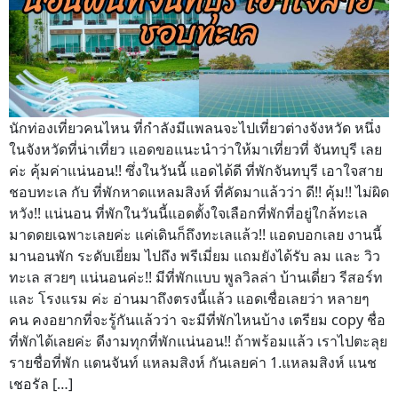
นักท่องเที่ยวคนไหน ที่กำลังมีแพลนจะไปเที่ยวต่างจังหวัด หนึ่ง
ในจังหวัดที่น่าเที่ยว แอดขอแนะนำว่าให้มาเที่ยวที่ จันทบุรี เลย
ค่ะ คุ้มค่าแน่นอน!! ซึ่งในวันนี้ แอดได้ดี ที่พักจันทบุรี เอาใจสาย
ชอบทะเล กับ ที่พักหาดแหลมสิงห์ ที่คัดมาแล้วว่า ดี!! คุ้ม!! ไม่ผิด
หวัง!! แน่นอน ที่พักในวันนี้แอดตั้งใจเลือกที่พักที่อยู่ใกล้ทะเล
มาดดยเฉพาะเลยค่ะ แค่เดินก็ถึงทะเลแล้ว!! แอดบอกเลย งานนี้
มานอนพัก ระดับเยี่ยม ไปถึง พรีเมี่ยม แถมยังได้รับ ลม และ วิว
ทะเล สวยๆ แน่นอนค่ะ!! มีที่พักแบบ พูลวิลล่า บ้านเดี่ยว รีสอร์ท
และ โรงแรม ค่ะ อ่านมาถึงตรงนี้แล้ว แอดเชื่อเลยว่า หลายๆ
คน คงอยากที่จะรู้กันแล้วว่า จะมีที่พักไหนบ้าง เตรียม copy ชื่อ
ที่พักได้เลยค่ะ ดีงามทุกที่พักแน่นอน!! ถ้าพร้อมแล้ว เราไปตะลุย
รายชื่อที่พัก แดนจันท์ แหลมสิงห์ กันเลยค่า 1.แหลมสิงห์ แนช
เชอรัล […]