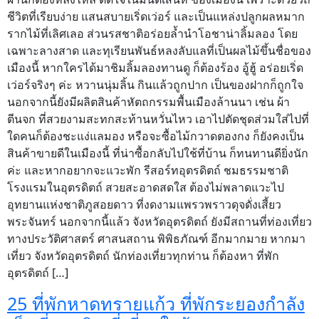
ชีวิตที่เรียบง่าย แสนสบายเริ่ดเว่อร์ และเป็นแหล่งปลูกผลหมาก
รากไม้ที่เลิศเลอ ส่วนรสชาติอร่อยล้ำนำโอชาน่าลิ้มลอง โดย
เฉพาะลางสาด และทุเรียนพันธ์หลงลับแลที่เป็นผลไม้ขึ้นชื่อของ
เมืองนี้ หากใครได้มาชิมลิ้มลองทานดู ก็ต้องร้อง อู้ฮู้ อร่อยเริ่ด
เว่อร์จริงๆ ค่ะ หวานนุ่มลิ้น กินแล้วถูกปาก เป็นของฝากก็ถูกใจ
นอกจากนี้ยังมีผลิตสินค้าหัตถกรรมพื้นเมืองล้านนา เช่น ผ้า
ตีนจก ที่สวยงามสะทกสะท้านหวั่นไหว เอาไปตัดชุดส่วมใส่ไปที่
ใดคนก็ต้องชะแง่แลมอง หรือจะซื้อไม้กวาดตองกง ก็ยังคงเป็น
สินค้าขายดีในเมืองนี้ ที่น่าซื้อกลับไปใช้ที่บ้าน ก็ทนทานดียิ่งนัก
ค่ะ และหากอยากจะแวะพัก รีสอร์ทอุตรดิตถ์ ชมธรรมชาติ
โรงแรมในอุตรดิตถ์ สวยสะอาดสดใส ต้องไม่พลาดแวะไป
อุทยานแห่งชาติภูสอยดาว ที่งดงามแพรวพราวดุจดั่งเสี้ยว
พระจันทร์ นอกจากนี้แล้ว จังหวัดอุตรดิตถ์ ยังมีสถานที่ท่องเที่ยว
ทางประวัติศาสตร์ ศาสนสถาน พิพิธภัณฑ์ อีกมากมาย หากมา
เที่ยว จังหวัดอุตรดิตถ์ นักท่องเที่ยวทุกท่าน ก็ต้องหา ที่พัก
อุตรดิตถ์ […]
25 ที่พักหาดทรายแก้ว ที่พักระยองกำลัง