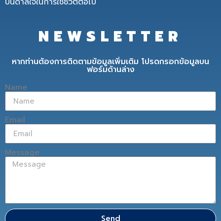
บันดาลใจในการใช้ชีวิตต่อไป
NEWSLETTER
หากท่านต้องการติดตามข้อมูลเพิ่มเติม โปรดกรอกข้อมูลบน
ฟอร์มด้านล่าง
Name
Email
Message
Send