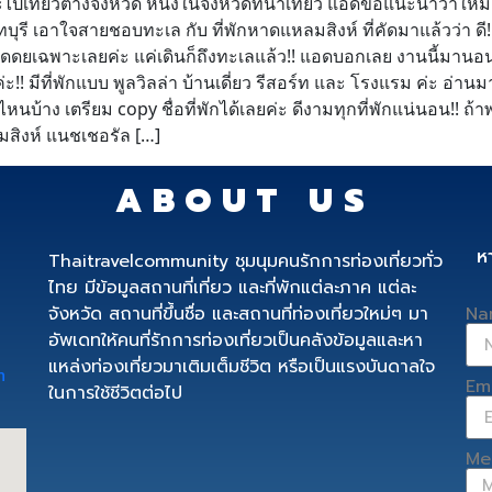
เที่ยวต่างจังหวัด หนึ่งในจังหวัดที่น่าเที่ยว แอดขอแนะนำว่าให้มาเที
ันทบุรี เอาใจสายชอบทะเล กับ ที่พักหาดแหลมสิงห์ ที่คัดมาแล้วว่า ดี!! 
เลมาดดยเฉพาะเลยค่ะ แค่เดินก็ถึงทะเลแล้ว!! แอดบอกเลย งานนี้มานอนพ
!! มีที่พักแบบ พูลวิลล่า บ้านเดี่ยว รีสอร์ท และ โรงแรม ค่ะ อ่านม
กไหนบ้าง เตรียม copy ชื่อที่พักได้เลยค่ะ ดีงามทุกที่พักแน่นอน!! ถ้
มสิงห์ แนชเชอรัล […]
ABOUT US
ห
Thaitravelcommunity ชุมนุมคนรักการท่องเที่ยวทั่ว
ไทย มีข้อมูลสถานที่เที่ยว และที่พักแต่ละภาค แต่ละ
จังหวัด สถานที่ขึ้นชื่อ และสถานที่ท่องเที่ยวใหม่ๆ มา
Na
อัพเดทให้คนที่รักการท่องเที่ยวเป็นคลังข้อมูลและหา
แหล่งท่องเที่ยวมาเติมเต็มชีวิต หรือเป็นแรงบันดาลใจ
m
Em
ในการใช้ชีวิตต่อไป
Me