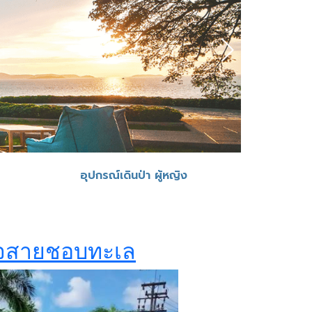
อุปกรณ์เดินป่า ผู้หญิง
อาใจสายชอบทะเล