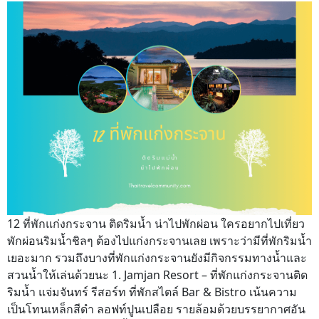
12 ที่พักแก่งกระจาน ติดริมน้ำ น่าไปพักผ่อน ใครอยากไปเที่ยว
พักผ่อนริมน้ำชิลๆ ต้องไปแก่งกระจานเลย เพราะว่ามีที่พักริมน้ำ
เยอะมาก รวมถึงบางที่พักแก่งกระจานยังมีกิจกรรมทางน้ำและ
สวนน้ำให้เล่นด้วยนะ 1. Jamjan Resort – ที่พักแก่งกระจานติด
ริมน้ำ แจ่มจันทร์ รีสอร์ท ที่พักสไตล์ Bar & Bistro เน้นความ
เป็นโทนเหล็กสีดำ ลอฟท์ปูนเปลือย รายล้อมด้วยบรรยากาศอัน