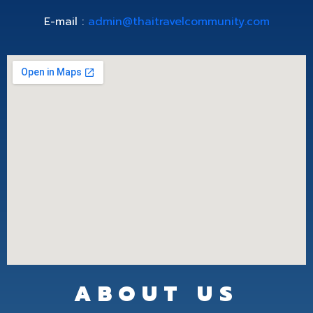
E-mail :
admin@thaitravelcommunity.com
ABOUT US