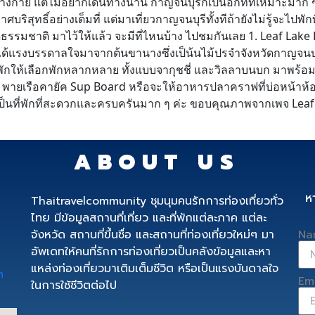
างกาย แต่ไม่อยากเดินทางนาน กาญจนบุรีก็เป็นอีกที่ที่เหมาะมาก ๆ
ิสุทธิ์อย่างเต็มที่ แต่มาเที่ยวกาญจนบุรีทั้งทีถ้ายังไม่รู้จะไปพั
ธรรมชาติ มาไว้ให้แล้ว จะมีที่ไหนบ้าง ไปชมกันเลย 1. Leaf Lake 
ี่ได้แรงบรรดาลใจมาจากต้นขานางซึ่งเป็น้นไม้ปรจำจังหวัดกาญจนบุรี
องพักให้เลือกพักหลากหลาย ทั้งแบบจากุชชี่ และวิลลาบนบก มาพ
พายเรือคายัค Sup Board หรือจะให้อาหารปลาคราฟที่บ่อหน้าห้องพั
เป็นที่พักที่สะดวกและครบครันมาก ๆ ค่ะ ขอบคุณภาพจากเพจ Leaf 
ABOUT US
ห
Thaitravelcommunity ชุมนุมคนรักการท่องเที่ยวทั่ว
ไทย มีข้อมูลสถานที่เที่ยว และที่พักแต่ละภาค แต่ละ
จังหวัด สถานที่ขึ้นชื่อ และสถานที่ท่องเที่ยวใหม่ๆ มา
Na
อัพเดทให้คนที่รักการท่องเที่ยวเป็นคลังข้อมูลและหา
แหล่งท่องเที่ยวมาเติมเต็มชีวิต หรือเป็นแรงบันดาลใจ
m
Em
ในการใช้ชีวิตต่อไป