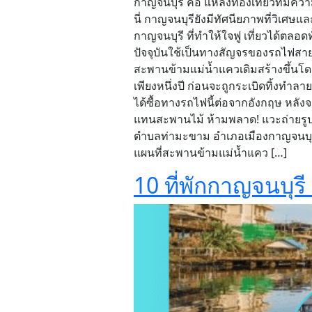
กาญจนบุรี คือ แหล่งท่องเที่ยวที่มีค
นี่ กาญจนบุรียังมีทัศนียภาพที่วิเศษแ
กาญจนบุรี ที่ทำให้ใจฟู เที่ยวได้ตลอ
ปัจจุบันใช้เป็นทางสัญจรของรถไฟสาย
สะพานข้ามแม่น้ำแควเดิมสร้างขึ้นโด
เพียงหนึ่งปี ก่อนจะถูกระเบิดทิ้ง
ได้ซื้อทางรถไฟนี้ต่อจากอังกฤษ หลัง
แทนสะพานไม้ ห้ามพลาด! แวะถ่ายรูปส
ตำบลท่ามะขาม อำเภอเมืองกาญจนบุรี จ
แผนที่สะพานข้ามแม่น้ำแคว […]
10 ที่พักกาญจนบุร