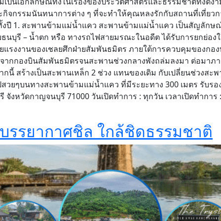
วามเป็นเอกลักษณ์ทั้งในเรื่องของประวัติศาสตร์และธรรมชาติที่งดงา
ละกิจกรรมนันทนาการต่าง ๆ ที่จะทำให้คุณหลงรักกับสถานที่เที่ยวกาญจ
ดทั้งปี 1. สะพานข้ามแม่น้ำแคว สะพานข้ามแม่น้ำแคว เป็นสัญลักษณ
ธนบุรี – น้ำตก หรือ ทางรถไฟสายมรณะในอดีต ได้รับการยกย่องให้
ยแรงงานของเชลยศึกฝ่ายสัมพันธมิตร ภายใต้การควบคุมของกองทัพญ
ทำลายจากกองบินสัมพันธมิตรจนสะพานช่วงกลางพังถล่มลงมา ต่อมาภ
จากนี้ สร้างเป็นสะพานเหล็ก 2 ช่วง แทนของเดิม กับเปลี่ยนช่วง
วยๆบนทางสะพานข้ามแม่น้ำแคว ที่มีระยะทาง 300 เมตร รับรองว่าได
ังหวัดกาญจนบุรี 71000 วันเปิดทำการ : ทุกวัน เวลาเปิดทำการ :
ี บรรยากาศชิล ใกล้ชิดธรรมชาติ