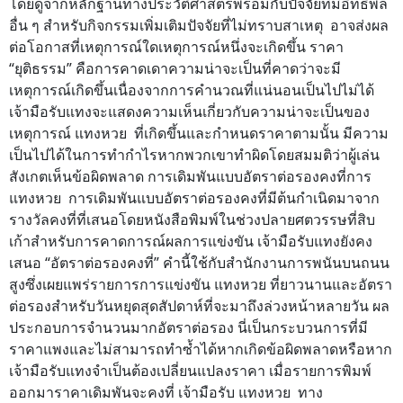
โดยดูจากหลักฐานทางประวัติศาสตร์พร้อมกับปัจจัยที่มีอิทธิพล
อื่น ๆ สำหรับกิจกรรมเพิ่มเติมปัจจัยที่ไม่ทราบสาเหตุ อาจส่งผล
ต่อโอกาสที่เหตุการณ์ใดเหตุการณ์หนึ่งจะเกิดขึ้น ราคา
“ยุติธรรม” คือการคาดเดาความน่าจะเป็นที่คาดว่าจะมี
เหตุการณ์เกิดขึ้นเนื่องจากการคำนวณที่แน่นอนเป็นไปไม่ได้
เจ้ามือรับแทงจะแสดงความเห็นเกี่ยวกับความน่าจะเป็นของ
เหตุการณ์ แทงหวย ที่เกิดขึ้นและกำหนดราคาตามนั้น มีความ
เป็นไปได้ในการทำกำไรหากพวกเขาทำผิดโดยสมมติว่าผู้เล่น
สังเกตเห็นข้อผิดพลาด การเดิมพันแบบอัตราต่อรองคงที่การ
แทงหวย การเดิมพันแบบอัตราต่อรองคงที่มีต้นกำเนิดมาจาก
รางวัลคงที่ที่เสนอโดยหนังสือพิมพ์ในช่วงปลายศตวรรษที่สิบ
เก้าสำหรับการคาดการณ์ผลการแข่งขัน เจ้ามือรับแทงยังคง
เสนอ “อัตราต่อรองคงที่” คำนี้ใช้กับสำนักงานการพนันบนถนน
สูงซึ่งเผยแพร่รายการการแข่งขัน แทงหวย ที่ยาวนานและอัตรา
ต่อรองสำหรับวันหยุดสุดสัปดาห์ที่จะมาถึงล่วงหน้าหลายวัน ผล
ประกอบการจำนวนมากอัตราต่อรอง นี่เป็นกระบวนการที่มี
ราคาแพงและไม่สามารถทำซ้ำได้หากเกิดข้อผิดพลาดหรือหาก
เจ้ามือรับแทงจำเป็นต้องเปลี่ยนแปลงราคา เมื่อรายการพิมพ์
ออกมาราคาเดิมพันจะคงที่ เจ้ามือรับ แทงหวย ทาง