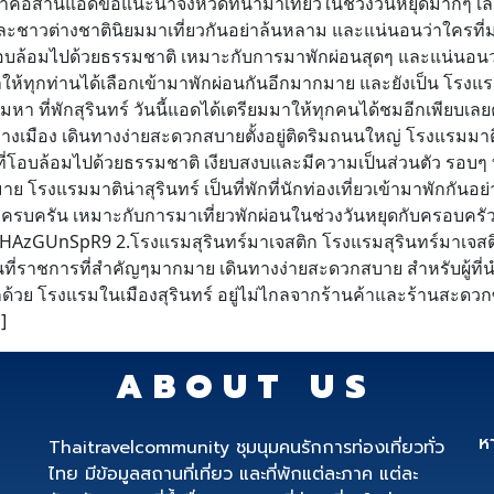
ภาคอีสานแอดขอแนะนำจังหวัดที่น่ามาเที่ยวในช่วงวันหยุดมากๆ เลยค่ะ 
ละชาวต่างชาตินิยมมาเที่ยวกันอย่าล้นหลาม และแน่นอนว่าใครที่มาเที
บล้อมไปด้วยธรรมชาติ เหมาะกับการมาพักผ่อนสุดๆ และแน่นอนว่าวัน
าให้ทุกท่านได้เลือกเข้ามาพักผ่อนกันอีกมากมาย และยังเป็น โรงแ
หา ที่พักสุรินทร์ วันนี้แอดได้เตรียมมาให้ทุกคนได้ชมอีกเพียบเล
ใจกลางเมือง เดินทางง่ายสะดวกสบายตั้งอยู่ติดริมถนนใหญ่ โรงแรมมาติน่
ี่โอบล้อมไปด้วยธรรมชาติ เงียบสงบและมีความเป็นส่วนตัว รอบๆ ท
าย โรงแรมมาติน่าสุรินทร์ เป็นที่พักที่นักท่องเที่ยวเข้ามาพักกั
ครบครัน เหมาะกับการมาเที่ยวพักผ่อนในช่วงวันหยุดกับครอบคร
HAzGUnSpR9 2.โรงแรมสุรินทร์มาเจสติก โรงแรมสุรินทร์มาเจสติก ต
ที่ราชการที่สำคัญๆมากมาย เดินทางง่ายสะดวกสบาย สำหรับผู้ที่นำ
กอีกด้วย โรงแรมในเมืองสุรินทร์ อยู่ไม่ไกลจากร้านค้าและร้านสะด
]
ABOUT US
ห
Thaitravelcommunity ชุมนุมคนรักการท่องเที่ยวทั่ว
ไทย มีข้อมูลสถานที่เที่ยว และที่พักแต่ละภาค แต่ละ