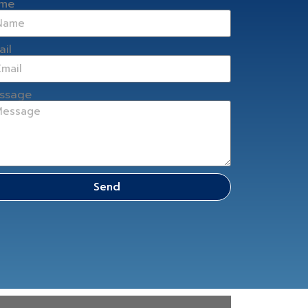
me
ail
ssage
Send