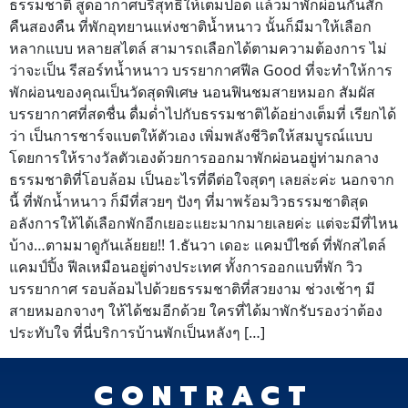
ธรรมชาติ สูดอากาศบริสุทธิ์ให้เต็มปอด แล้วมาพักผ่อนกันสัก
คืนสองคืน ที่พักอุทยานแห่งชาติน้ำหนาว นั้นก็มีมาให้เลือก
หลากแบบ หลายสไตล์ สามารถเลือกได้ตามความต้องการ ไม่
ว่าจะเป็น รีสอร์ทน้ำหนาว บรรยากาศฟีล Good ที่จะทำให้การ
พักผ่อนของคุณเป็นวัดสุดพิเศษ นอนฟินชมสายหมอก สัมผัส
บรรยากาศที่สดชื่น ดื่มด่ำไปกับธรรมชาติได้อย่างเต็มที่ เรียกได้
ว่า เป็นการชาร์จแบตให้ตัวเอง เพิ่มพลังชีวิตให้สมบูรณ์แบบ
โดยการให้รางวัลตัวเองด้วยการออกมาพักผ่อนอยู่ท่ามกลาง
ธรรมชาติที่โอบล้อม เป็นอะไรที่ดีต่อใจสุดๆ เลยล่ะค่ะ นอกจาก
นี้ ที่พักน้ำหนาว ก็มีที่สวยๆ ปังๆ ที่มาพร้อมวิวธรรมชาติสุด
อลังการให้ได้เลือกพักอีกเยอะแยะมากมายเลยค่ะ แต่จะมีที่ไหน
บ้าง…ตามมาดูกันเล้ยยย!! 1.ธันวา เดอะ แคมป์ไซต์ ที่พักสไตล์
แคมป์ปิ้ง ฟีลเหมือนอยู่ต่างประเทศ ทั้งการออกแบที่พัก วิว
บรรยากาศ รอบล้อมไปด้วยธรรมชาติที่สวยงาม ช่วงเช้าๆ มี
สายหมอกจางๆ ให้ได้ชมอีกด้วย ใครที่ได้มาพักรับรองว่าต้อง
ประทับใจ ที่นี่บริการบ้านพักเป็นหลังๆ […]
CONTRACT