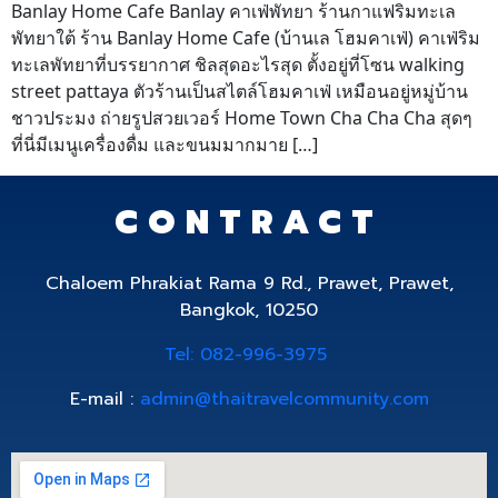
Banlay Home Cafe Banlay คาเฟ่พัทยา ร้านกาแฟริมทะเล
พัทยาใต้ ร้าน Banlay Home Cafe (บ้านเล โฮมคาเฟ่)​ คาเฟ่ริม
ทะเลพัทยาที่บรรยากาศ ชิลสุดอะไรสุด ตั้งอยู่ที่โซน walking
street pattaya ตัวร้านเป็นสไตล์โฮมคาเฟ่ เหมือนอยู่หมู่บ้าน
ชาวประมง ถ่ายรูปสวยเวอร์ Home Town Cha Cha Cha สุดๆ
ที่นี่มีเมนูเครื่องดื่ม และขนมมากมาย […]
CONTRACT
Chaloem Phrakiat Rama 9 Rd., Prawet, Prawet,
Bangkok, 10250
Tel: 082-996-3975
E-mail :
admin@thaitravelcommunity.com