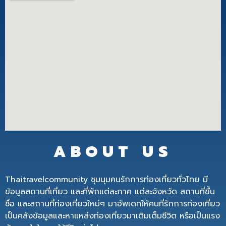
ABOUT US
Thaitravelcommunity ชุมนุมคนรักการท่องเที่ยวทั่วไทย มี
ข้อมูลสถานที่เที่ยว และที่พักแต่ละภาค แต่ละจังหวัด สถานที่ขึ้น
ชื่อ และสถานที่ท่องเที่ยวใหม่ๆ มาอัพเดทให้คนที่รักการท่องเที่ยว
เป็นคลังข้อมูลและหาแหล่งท่องเที่ยวมาเติมเต็มชีวิต หรือเป็นแรง