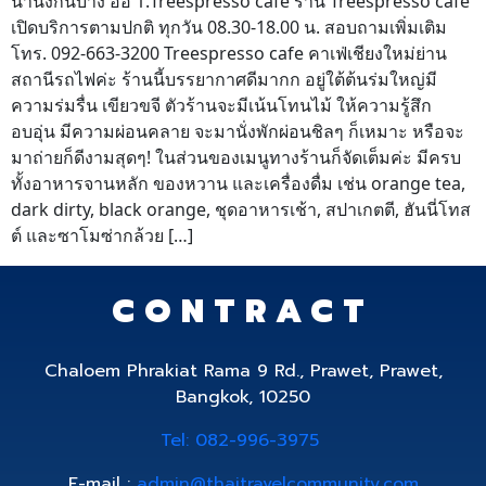
น่านั่งกันบ้าง อิอิ 1.Treespresso cafe ร้าน Treespresso cafe
เปิดบริการตามปกติ ทุกวัน 08.30-18.00 น. สอบถามเพิ่มเติม
โทร. 092-663-3200 Treespresso cafe คาเฟ่เชียงใหม่ย่าน
สถานีรถไฟค่ะ ร้านนี้บรรยากาศดีมากก อยู่ใต้ต้นร่มใหญ่มี
ความร่มรื่น เขียวขจี ตัวร้านจะมีเน้นโทนไม้ ให้ความรู้สึก
อบอุ่น มีความผ่อนคลาย จะมานั่งพักผ่อนชิลๆ ก็เหมาะ หรือจะ
มาถ่ายก็ดีงามสุดๆ! ในส่วนของเมนูทางร้านก็จัดเต็มค่ะ มีครบ
ทั้งอาหารจานหลัก ของหวาน และเครื่องดื่ม เช่น orange tea,
dark dirty, black orange, ชุดอาหารเช้า, สปาเกตตี, ฮันนี่โทส
ต์ และซาโมซ่ากล้วย […]
CONTRACT
Chaloem Phrakiat Rama 9 Rd., Prawet, Prawet,
Bangkok, 10250
Tel: 082-996-3975
E-mail :
admin@thaitravelcommunity.com