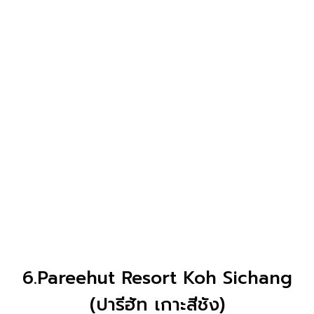
6.Pareehut Resort Koh Sichang
(ปารีฮัท เกาะสีชัง)