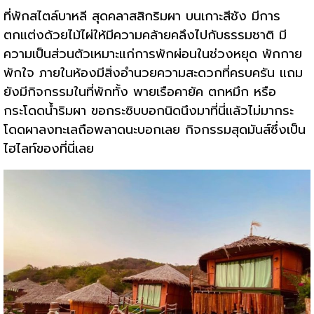
ที่พักสไตล์บาหลี สุดคลาสสิกริมผา บนเกาะสีชัง มีการ
ตกแต่งด้วยไม้ไผ่ให้มีความคล้ายคลึงไปกับธรรมชาติ มี
ความเป็นส่วนตัวเหมาะแก่การพักผ่อนในช่วงหยุด พักกาย
พักใจ ภายในห้องมีสิ่งอำนวยความสะดวกที่ครบครัน แถม
ยังมีกิจกรรมในที่พักทั้ง พายเรือคายัค ตกหมึก หรือ
กระโดดน้ำริมผา ขอกระซิบบอกนิดนึงมาที่นี่แล้วไม่มากระ
โดดผาลงทะเลถือพลาดนะบอกเลย กิจกรรมสุดมันส์ซึ่งเป็น
ไฮไลท์ของที่นี่เลย