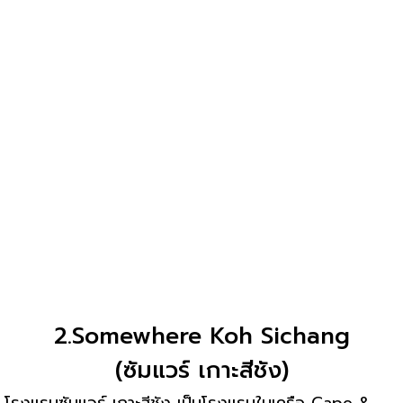
2.Somewhere Koh Sichang
(ซัมแวร์ เกาะสีชัง)
โรงแรมซัมแวร์ เกาะสีชัง เป็นโรงแรมในเครือ Cape &