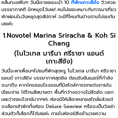
คลื่นทะเลฟินๆ วันนี้เราขอแนะนำ 10
ที่พักเกาะสีชัง
วิวสวย
บรรยากาศดี ปักหมุดไว้เลย! คนไม่เยอะเหมาะกับการมาเที่ยว
พักผ่อนในวันหยุดสุดสัปดาห์ จะมีที่ไหนกันบ้างตามไปชมกัน
เลยค่ะ
1.Novotel Marina Sriracha & Koh Si
Chang
(โนโวเทล มารีนา ศรีราชา แอนด์
เกาะสีชัง)
วันนี้จะพาเพื่อนๆไปชมที่พักสุดหรู โนโวเทล มารีนา ศรีราชา
แอนด์ เกาะสีชัง บรรยากาศสุดชิล ต้อนรับซัมเมอร์ที่กำลัง
จะมาถึง หากใครชอบโรงแรมที่มีสไตล์การตกแต่งภายใน
เรียบง่าย ใช้โทนสีสบายตา พื้นที่กว้างขวางไม่อึดอัด บอก
เลยว่าตอบโจทย์มากๆค่ะ ห้องมีให้เลือกหลายสไตล์แล้วแต่
จะเลือกเข้าพักทั้งห้อง Deluxe Seaview หรือจะเป็นวิลล่า
ส่วนตัวก็เลือกก็ได้เลยค่ะ ภายในห้องมีสิ่งอำนวยความ