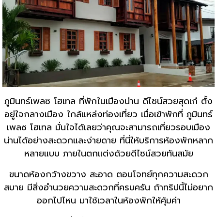
ภูมินทร์เพลซ โฮเทล ที่พักในเมืองน่าน ดีไซน์สวยสุดเก๋ ตั้ง
อยู่ใจกลางเมือง ใกล้แหล่งท่องเที่ยว เมื่อเข้าพักที่ ภูมินทร์
เพลซ โฮเทล มั่นใจได้เลยว่าคุณจะสามารถเที่ยวรอบเมือง
น่านได้อย่างสะดวกและง่ายดาย ที่นี่ให้บริการห้องพักหลาก
หลายแบบ ภายในตกแต่งด้วยดีไซน์สวยทันสมัย
ขนาดห้องกว้างขวาง สะอาด ตอบโจทย์ทุกความสะดวก
สบาย มีสิ่งอำนวยความสะดวกที่ครบครัน ถ้าทริปนี้ไม่อยาก
ออกไปไหน มาใช้เวลาในห้องพักให้คุ้มค่า