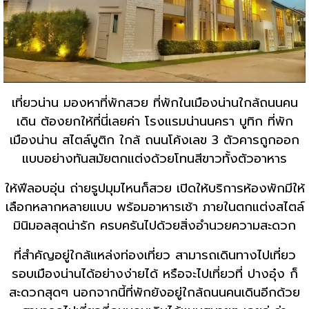
เที่ยวน่าน มองหาที่พักสวย ที่พักในเมืองน่านใกล้ถนนคน
เดิน ต้องยกให้ที่นี่เลยค่า โรงแรมน่านนครา บูทิก ที่พัก
เมืองน่าน สไตล์บูติก ใกล้ ถนนโค้งเลข 3 ตัวคารถูกออก
แบบอย่างทันสมัยตกแต่งด้วยโทนสีขาวทั้งตัวอาหาร
ให้ฟีลอบอุ่น ถ่ายรูปมุมไหนก็สวย เปิดให้บริการห้องพักมีให้
เลือกหลากหลายแบบ พร้อมอาหารเช้า ภายในตกแต่งสไตล์
มินิมอลสุดน่ารัก ครบครันไปด้วยสิ่งอำนวยความสะดวก
ที่สำคัญอยู่ใกล้แหล่งท่องเที่ยว สามารถเดินทางไปเที่ยว
รอบเมืองน่านได้อย่างง่ายได้ หรือจะไปเที่ยวที่ ปางอุ๋ง ก็
สะดวกสุดๆ นอกจากนี้ที่พักยังอยู่ใกล้ถนนคนเดินอีกด้วย