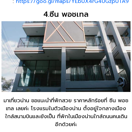
:
https://goo.gl/maps/YEbUX4rG4UGzpUTA9
4.ซีน พอชเทล
มาเที่ยวน่าน ขอแนะนำที่พักสวย ราคาหลักร้อยที่ ซีน พอช
เทล เลยค่ะ โรงแรมในตัวเมืองน่าน ตั้งอยู่ใจกลางเมือง
ใกล้สนามบินและยังเป็น ที่พักในเมืองน่านใกล้ถนนคนเดิน
อีกด้วยค่ะ