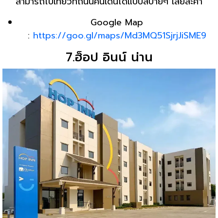
สามารถไปเที่ยวที่ถนนคนเดินได้แบบสบายๆ เลยล่ะค่า
Google Map
:
https://goo.gl/maps/Md3MQ51SjrjJiSME9
7.ฮ็อป อินน์ น่าน