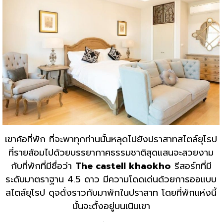
เขาค้อที่พัก ที่จะพาทุกท่านนั้นหลุดไปยังปราสาทสไตล์ยุโรป
ที่รายล้อมไปด้วยบรรยากาศธรรมชาติสุดแสนจะสวยงาม
กับที่พักที่มีชื่อว่า
The castell khaokho
รีสอร์ทที่มี
ระดับมาตราฐาน 4.5 ดาว มีความโดดเด่นด้วยการออแบบ
สไตล์ยุโรป ดุจดั่งราวกับมาพักในปราสาท โดยที่พักแห่งนี้
นั้นจะตั้งอยู่บนเนินเขา