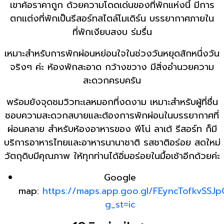
เขาค้อราคาถูก ด้วยความโดดเด่นของที่พักแห่งนี้ มีการ
ตกแต่งที่พักเป็นรีสอร์ทสไตล์โมเดิร์น บรรยากาศภายใน
ที่พักเงียบสงบ ร่มรื่น
เหมาะสำหรับการพักผ่อนหย่อนใจในช่วงวันหยุดสักหนึ่งวัน
จริงๆ ค่ะ ห้องพักสะอาด กว้างขวาง มีสิ่งอำนวยความ
สะดวกครบครัน
พร้อมยังจุดชมวิวทะเลหมอกที่งดงาม เหมาะสำหรับผู้ที่ชื่น
ชอบความสะดวกสบายและต้องการพักผ่อนในบรรยากาศที่
ผ่อนคลาย สำหรับห้องอาหารของ พีโน่ ลาเต้ รีสอร์ท ก็มี
บริการอาหารไทยและอาหารนานาชาติ รสชาติอร่อย สดใหม่
วัตถุดิบมีคุณภาพ ให้ทุกท่านได้อิ่มอร่อยในมื้อเช้าอีกด้วยค่ะ
Google
map:
https://maps.app.goo.gl/FEyncTofkvSSJ
g_st=ic