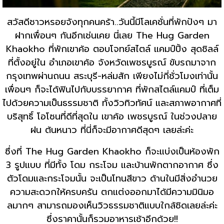
สวัสดีชาวหรอยจังทุกคนคร้า..วันนี้มีโลเคชั่นที่พักปังๆ มา
ฝากเพื่อนๆ กันอีกเช่นเคย นี่เลย The Hug Garden
Khaokho ที่พักเขาค้อ ตอบโจทย์สไตล์ แคมป์ปิ้ง สุดชิลล์
ที่ตั้งอยู่ใน อำเภอเขาค้อ จังหวัดเพชรบูรณ์ ขับรถมาจาก
กรุงเทพผ่านถนน สระบุรี-หล่มสัก เพียงไม่กี่ชั่วโมงเท่านั้น
เพื่อนๆ ก็จะได้ฟินไปกับบรรยากาศ ที่พักสไตล์แคมป์ ที่เต็ม
ไปด้วยความเป็นธรรมชาติ ทั้งวิวทิวทัศน์ และสภาพอากาศที่
บริสุทธิ์ โอโซนที่ดีที่สุดใน เขาค้อ เพชรบูรณ์ ในช่วงปลาย
ฝน ต้นหนาว ที่นี่ก็จะมีอากาศดีสุดๆ เลยล่ะค่ะ
ซึ่งที่ The Hug Garden Khaokho ก็จะแบ่งเป็นห้องพัก
3 รูปแบบ ที่มีทั้ง โดม กระโจม และบ้านพักตากอากาศ ซึ่ง
ตัวโดมและกระโจมนั้น จะเป็นโทนสีขาว ด้านในมีสิ่งอำนวย
ความสะดวกให้ครบครัน ตกแต่งออกมาได้มีความมินิมอ
ลมากๆ สามารถมองเห็นวิวธรรมชาติแบบใกล้ชิดเลยล่ะค่ะ
ซึ่งราคานั้นก็รวมอาหารเช้าอีกด้วย!!