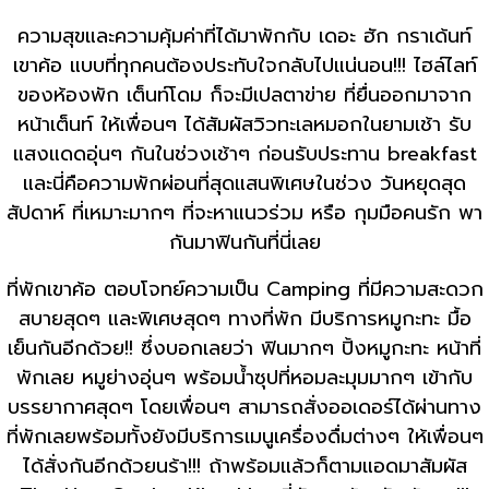
ความสุขและความคุ้มค่าที่ได้มาพักกับ เดอะ ฮัก กราเด้นท์
เขาค้อ แบบที่ทุกคนต้องประทับใจกลับไปแน่นอน!!! ไฮล์ไลท์
ของห้องพัก เต็นท์โดม ก็จะมีเปลตาข่าย ที่ยื่นออกมาจาก
หน้าเต็นท์ ให้เพื่อนๆ ได้สัมผัสวิวทะเลหมอกในยามเช้า รับ
แสงแดดอุ่นๆ กันในช่วงเช้าๆ ก่อนรับประทาน breakfast
และนี่คือความพักผ่อนที่สุดแสนพิเศษในช่วง วันหยุดสุด
สัปดาห์ ที่เหมาะมากๆ ที่จะหาแนวร่วม หรือ กุมมือคนรัก พา
กันมาฟินกันที่นี่เลย
ที่พักเขาค้อ ตอบโจทย์ความเป็น Camping ที่มีความสะดวก
สบายสุดๆ และพิเศษสุดๆ ทางที่พัก มีบริการหมูกะทะ มื้อ
เย็นกันอีกด้วย!! ซึ่งบอกเลยว่า ฟินมากๆ ปิ้งหมูกะทะ หน้าที่
พักเลย หมูย่างอุ่นๆ พร้อมน้ำซุปที่หอมละมุมมากๆ เข้ากับ
บรรยากาศสุดๆ โดยเพื่อนๆ สามารถสั่งออเดอร์ได้ผ่านทาง
ที่พักเลยพร้อมทั้งยังมีบริการเมนูเครื่องดื่มต่างๆ ให้เพื่อนๆ
ได้สั่งกันอีกด้วยนร้า!!! ถ้าพร้อมแล้วก็ตามแอดมาสัมผัส