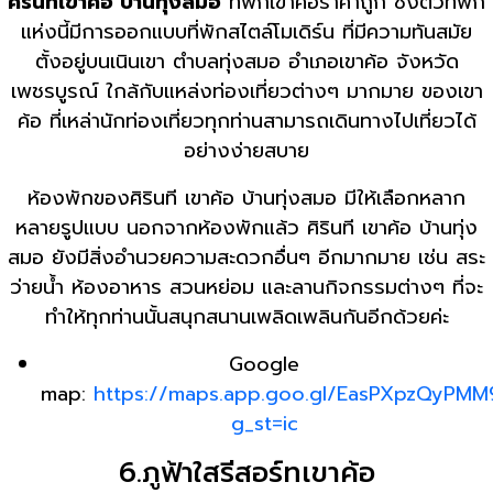
ศิรินทีเขาค้อ บ้านทุ่งสมอ
ที่พักเขาค้อราคาถูก ซึ่งตัวที่พัก
แห่งนี้มีการออกแบบที่พักสไตล์โมเดิร์น ที่มีความทันสมัย
ตั้งอยู่บนเนินเขา ตำบลทุ่งสมอ อำเภอเขาค้อ จังหวัด
เพชรบูรณ์ ใกล้กับแหล่งท่องเที่ยวต่างๆ มากมาย ของเขา
ค้อ ที่เหล่านักท่องเที่ยวทุกท่านสามารถเดินทางไปเที่ยวได้
อย่างง่ายสบาย
ห้องพักของศิรินที เขาค้อ บ้านทุ่งสมอ มีให้เลือกหลาก
หลายรูปแบบ นอกจากห้องพักแล้ว ศิรินที เขาค้อ บ้านทุ่ง
สมอ ยังมีสิ่งอำนวยความสะดวกอื่นๆ อีกมากมาย เช่น สระ
ว่ายน้ำ ห้องอาหาร สวนหย่อม และลานกิจกรรมต่างๆ ที่จะ
ทำให้ทุกท่านนั้นสนุกสนานเพลิดเพลินกันอีกด้วยค่ะ
Google
map:
https://maps.app.goo.gl/EasPXpzQyPM
g_st=ic
6.ภูฟ้าใสรีสอร์ทเขาค้อ