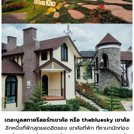
เดอะบูลสกายรีสอร์ทเขาค้อ หรือ thebluesky เขาค้อ
อีกหนึ่งที่พักสุดยอดฮิตของ เขาค้อที่พัก ที่หาบกนักท่อง