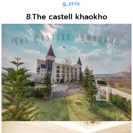
g_st=ic
8.The castell khaokho