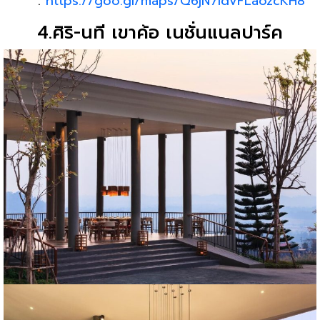
:
https://goo.gl/maps/Q6jN7idvFLaozcKH8
4.ศิริ-นที เขาค้อ เนชั่นแนลปาร์ค