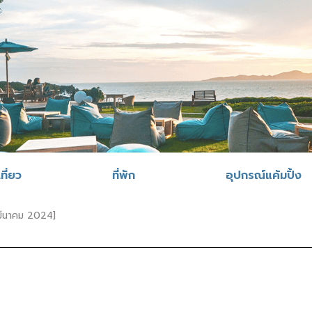
ที่ยว
ที่พัก
อุปกรณ์แค้มปิ้ง
[มีนาคม 2024]