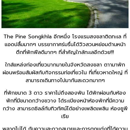
The Pine Songkhla อีกหนึ่ง โรงแรมสงขลาติดทะเล ที่
แอดปลื้มมากๆ บรรยากาศร่มรื่นได้วิวสวนหย่อมด้านหน้า
ตึกที่พักฟีลดีมากๆ ที่สำคัญใกล้ทะเลอีกด้วย!!!
ใกล้แหล่งท่องเที่ยวมากมายในจังหวัดสงขลา ตาามาพัก
ผ่อนพร้อมสัมผัสกับกิจกรรมท่อเที่ยวใน ที่เที่ยวหาดใหญ่ ที่
สามารถเดินทางไปมากันสะดวกมากๆ
ที่พักขนาด 3 ดาว ราคาไม่ถึงสองพัน ได้พักผ่อนกับห้อง
พักที่มีขนาดกว้างขวาง ได้ระเบียงหน้าห้องพักที่มีความ
กว้าง สามารถชิลล์กับทิวทัศน์ได้อย่างเพลิดเพลิน ห้องซูพี
เรีย
พลาดไม่ได้ กับความสะดวกสบายและการตกแต่งที่ได้ความ