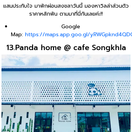
แสนประทับใจ มาพักผ่อนสงขลาวันนี้ มองหาวิลล่าส่วนตัว
ราคาหลักพัน ตามมาที่นี่กันเลยค่ะ!!
Google
Map:
https://maps.app.goo.gl/yRWGpknd4Q
13.Panda home @ cafe Songkhla