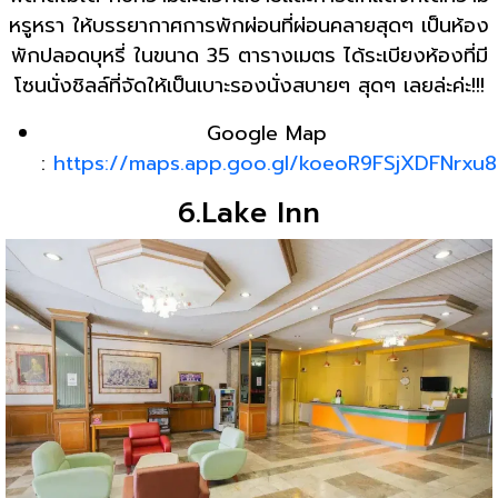
หรูหรา ให้บรรยากาศการพักผ่อนที่ผ่อนคลายสุดๆ เป็นห้อง
พักปลอดบุหรี่ ในขนาด 35 ตารางเมตร ได้ระเบียงห้องที่มี
โซนนั่งชิลล์ที่จัดให้เป็นเบาะรองนั่งสบายๆ สุดๆ เลยล่ะค่ะ!!!
Google Map
:
https://maps.app.goo.gl/koeoR9FSjXDFNrxu8
6.Lake Inn