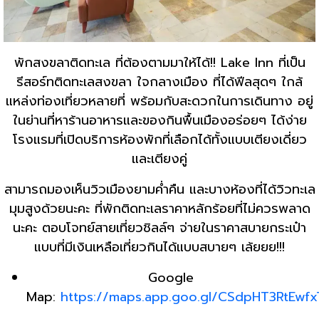
พักสงขลาติดทะเล ที่ต้องตามมาให้ได้!! Lake Inn ที่เป็น
รีสอร์ทติดทะเลสงขลา ใจกลางเมือง ที่ได้ฟีลสุดๆ ใกล้
แหล่งท่องเที่ยวหลายที่ พร้อมกับสะดวกในการเดินทาง อยู่
ในย่านที่หาร้านอาหารและของกินพื้นเมืองอร่อยๆ ได้ง่าย
โรงแรมที่เปิดบริการห้องพักที่เลือกได้ทั้งแบบเตียงเดี่ยว
และเตียงคู่
สามารถมองเห็นวิวเมืองยามค่ำคืน และบางห้องที่ได้วิวทะเล
มุมสูงด้วยนะคะ ที่พักติดทะเลราคาหลักร้อยที่ไม่ควรพลาด
นะคะ ตอบโจทย์สายเที่ยวชิลล์ๆ จ่ายในราคาสบายกระเป๋า
แบบที่มีเงินเหลือเที่ยวกินได้แบบสบายๆ เล้ยยย!!!
Google
Map:
https://maps.app.goo.gl/CSdpHT3RtEwf