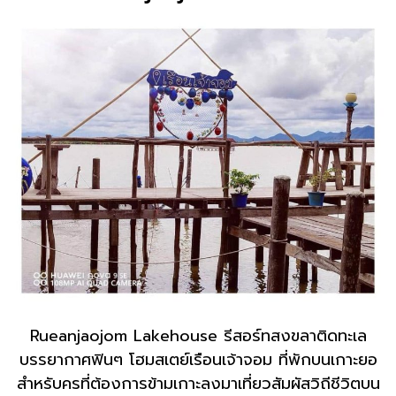
Rueanjaojom Lakehouse รีสอร์ทสงขลาติดทะเล
บรรยากาศฟินๆ โฮมสเตย์เรือนเจ้าจอม ที่พักบนเกาะยอ
สำหรับครที่ต้องการข้ามเกาะลงมาเที่ยวสัมผัสวิถีชีวิตบน