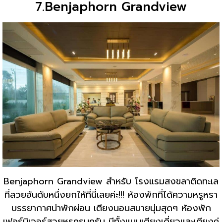
7.Benjaphorn Grandview
Benjaphorn Grandview สำหรับ โรงแรมสงขลาติดทะเล
ที่สวยอันดับหนึ่งยกให้ที่นี่เลยค่ะ!!! ห้องพักที่ได้ความหรูหรา
บรรยากาศน่าพักผ่อน เตียงนอนสบายนุ่มสุดๆ ห้องพัก
เฟอร์นิเจอร์สวยหรูครบครัน มีทั้งแบบเตียงเดี่ยวและเตียงคู่