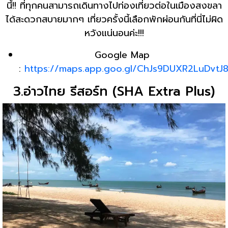
นี้!! ที่ทุกคนสามารถเดินทางไปท่องเที่ยวต่อในเมืองสงขลา
ได้สะดวกสบายมากๆ เที่ยวครั้งนี้เลือกพักผ่อนกันที่นี่ไม่ผิด
หวังแน่นอนค่ะ!!!
Google Map
:
https://maps.app.goo.gl/ChJs9DUXR2LuDvtJ
3.อ่าวไทย รีสอร์ท (SHA Extra Plus)