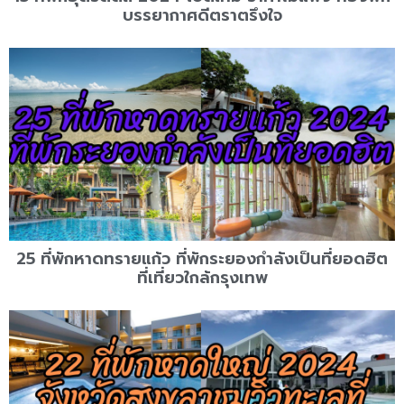
บรรยากาศดีตราตรึงใจ
25 ที่พักหาดทรายแก้ว ที่พักระยองกำลังเป็นที่ยอดฮิต
ที่เที่ยวใกล้กรุงเทพ