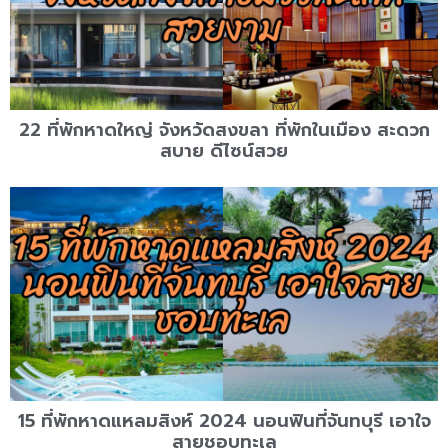
22 ที่พักหาดใหญ่ จังหวัดสงขลา ที่พักในเมือง สะดวก
สบาย ดีไซน์สวย
15 ที่พักหาดแหลมสิงห์ 2024 นอนฟินที่จันทบุรี เอาใจ
สายชอบทะเล