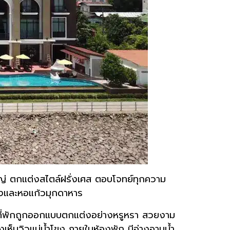
ใหญ่ ตกแต่งสไตล์ฝรั่งเศส ตอบโจทย์ทุกความ
รืองและหอแก้วมุกดาหาร
ตัวที่พักถูกออกแบบตกแต่งอย่างหรูหรา สวยงาม
ห็นวิวแม่น้ำโขง ภายในห้องพัก มีอ่างอาบน้ำ