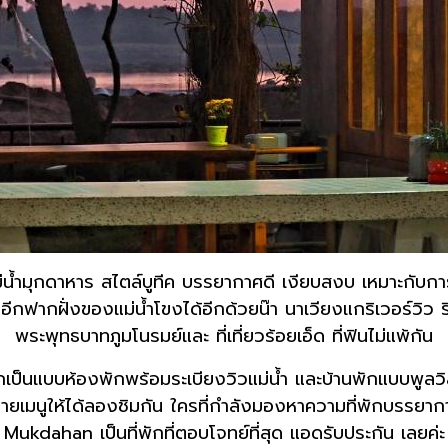
่น้ำมุกดาหาร สไตล์บูทีค บรรยากาศดี เงียบสงบ เหมาะกับก
ีกฟากฝั่งของแม่น้ำโขงได้อีกด้วยน๊า นาเวียงแกริเวอร์วิว ร
พระพุทธบาทภูมโนรมย์และ ที่เที่ยวร้อยเอ็ด ที่ฟินไม่แพ้กัน
กเป็นแบบห้องพักพร้อมระเบียงวิวแม่น้ำ และบ้านพักแบบพูลว
ลายเมนูให้ได้ลองชิมกัน ใครที่กำลังมองหาความที่พักบรร
Mukdahan เป็นที่พักที่ตอบโจทย์ที่สุด แอดรับประกัน เลยค่ะ