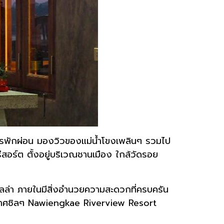
ารพักผ่อน มองวิวของแม่น้ำโขงเพลินๆ รวมไป
ีสอร์ต ตั้งอยู่บริเวณชานเมือง ใกล้วัดรอย
ิลล่า ภายในมีสิ่งอำนวยความสะดวกที่ครบครัน
ยากาศชิลๆ Nawiengkae Riverview Resort