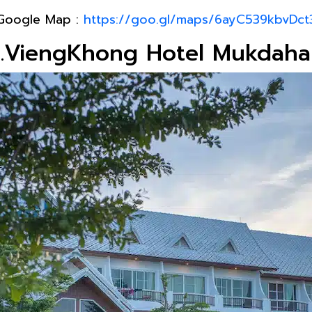
Google Map :
https://goo.gl/maps/6ayC539kbvDct
3.ViengKhong Hotel Mukdaha