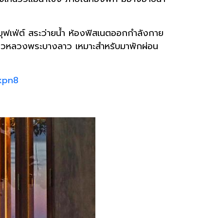
บบุฟเฟ่ต์ สระว่ายน้ำ ห้องฟิสเนตออกกำลังกาย
เที่ยวหลวงพระบางลาว เหมาะสำหรับมาพักผ่อน
kpn8