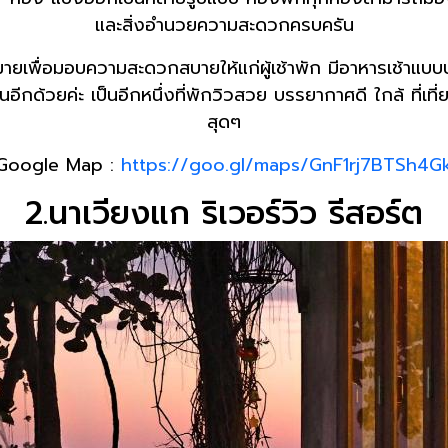
และสิ่งอำนวยความสะดวกครบครัน
มายเพื่อมอบความสะดวกสบายให้แก่ผู้เช้าพัก มีอาหารเช้าแบ
ีกด้วยค่ะ เป็นอีกหนึ่งที่พักวิวสวย บรรยากาศดี ใกล้ ที่
สุดๆ
Google Map :
https://goo.gl/maps/GnF1rj7BTSh4G
2.นาเวียงแก ริเวอร์วิว รีสอร์ต