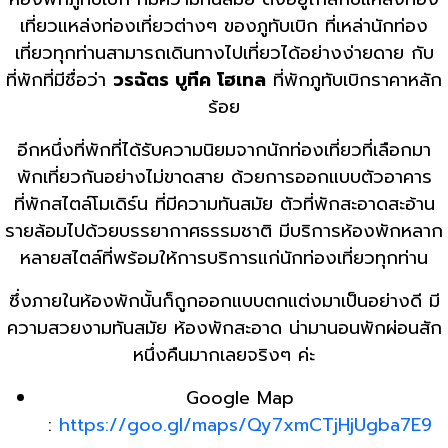
เที่ยวแหล่งท่องเที่ยวต่างๆ ของภูทับเบิก ที่เหล่านักท่อง
เที่ยวทุกท่านสามารถเดินทางไปเที่ยวได้อย่างง่ายดาย กับ
ที่พักที่มีชื่อว่า
วรฉัตร บูทีค โฮเทล
ที่พักภูทับเบิกราคาหลัก
ร้อย
อีกหนึ่งที่พักที่ได้รับความนิยมจากนักท่องเที่ยวที่เลือกมา
พักเที่ยวกันอย่างไม่ขาดสาย ด้วยการออกแบบตัวอาคาร
ที่พักสไตล์โมเดิร์น ที่มีความทันสมัย ตัวที่พักสะอาดสะอ้าน
รายล้อมไปด้วยบรรยากาศธรรมชาติ มีบริการห้องพักหลาก
หลายสไตล์ที่พร้อมให้การบริการแก่นักท่องเที่ยวทุกท่าน
ซึ่งภายในห้องพักนั้นก็ถูกออกแบบตกแต่งมาเป็นอย่างดี มี
ความสวยงามทันสมัย ห้องพักสะอาด น่ามานอนพักผ่อนสัก
หนึ่งคืนมากเลยจริงๆ ค่ะ
Google Map
:
https://goo.gl/maps/Qy7xmCTjHjUgba7E9