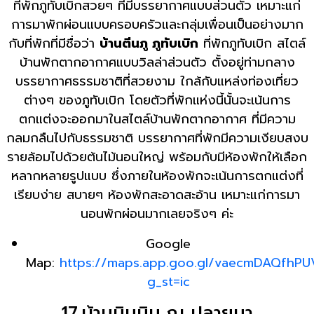
ที่พักภูทับเบิกสวยๆ ที่มีบรรยากาศแบบส่วนตัว เหมาะแก่
การมาพักผ่อนแบบครอบครัวและกลุ่มเพื่อนเป็นอย่างมาก
กับที่พักที่มีชื่อว่า
บ้านตีนภู ภูทับเบิก
ที่พักภูทับเบิก สไตล์
บ้านพักตากอากาศแบบวิลล่าส่วนตัว ตั้งอยู่ท่ามกลาง
บรรยากาศธรรมชาติที่สวยงาม ใกล้กับแหล่งท่องเที่ยว
ต่างๆ ของภูทับเบิก โดยตัวที่พักแห่งนี้นั้นจะเน้นการ
ตกแต่งจะออกมาในสไตล์บ้านพักตากอากาศ ที่มีความ
กลมกลืนไปกับธรรมชาติ บรรยากาศที่พักมีความเงียบสงบ
รายล้อมไปด้วยต้นไม้นอนใหญ่ พร้อมกับมีห้องพักให้เลือก
หลากหลายรูปแบบ ซึ่งภายในห้องพักจะเน้นการตกแต่งที่
เรียบง่าย สบายๆ ห้องพักสะอาดสะอ้าน เหมาะแก่การมา
นอนพักผ่อนมากเลยจริงๆ ค่ะ
Google
Map:
https://maps.app.goo.gl/vaecmDAQfhPU
g_st=ic
17.บ้านนินนิม ณ ปลายนา