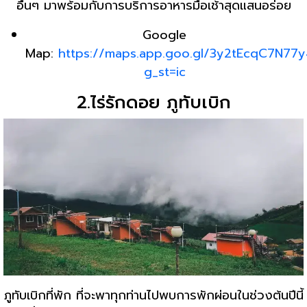
อื่นๆ มาพร้อมกับการบริการอาหารมื้อเช้าสุดแสนอร่อย
Google
Map:
https://maps.app.goo.gl/3y2tEcqC7N77
g_st=ic
2.ไร่รักดอย ภูทับเบิก
ภูทับเบิกที่พัก ที่จะพาทุกท่านไปพบการพักผ่อนในช่วงต้นปีนี้