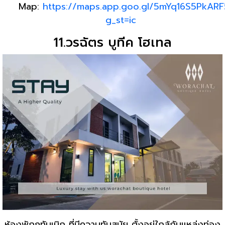
Map:
https://maps.app.goo.gl/5mYq16S5PkARF
g_st=ic
11.วรฉัตร บูทีค โฮเทล
ห้องพักภูทับเบิก ที่มีความทันสมัย ตั้งอยู่ใกล้กับแหล่งท่อง