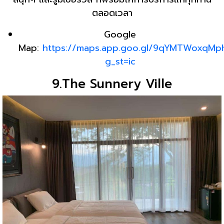
ตลอดเวลา
Google
Map:
https://maps.app.goo.gl/9qYMTWoxqMp
g_st=ic
9.The Sunnery Ville