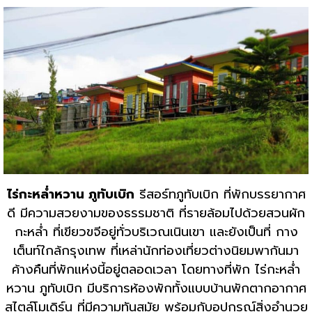
ไร่กะหล่ำหวาน ภูทับเบิก
รีสอร์ทภูทับเบิก ที่พักบรรยากาศ
ดี มีความสวยงามของธรรมชาติ ที่รายล้อมไปด้วยสวนผัก
กะหล่ำ ที่เขียวขจีอยู่ทั่วบริเวณเนินเขา และยังเป็นที่ กาง
เต็นท์ใกล้กรุงเทพ ที่เหล่านักท่องเที่ยวต่างนิยมพากันมา
ค้างคืนที่พักแห่งนี้อยู่ตลอดเวลา โดยทางที่พัก ไร่กะหล่ำ
หวาน ภูทับเบิก มีบริการห้องพักทั้งแบบบ้านพักตากอากาศ
สไตล์โมเดิร์น ที่มีความทันสมัย พร้อมกับอุปกรณ์สิ่งอำนวย